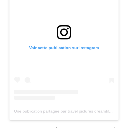
Voir cette publication sur Instagram
Une publication partagée par travel pictures dreamlife 🌍☕✈📷 (@florian38600)