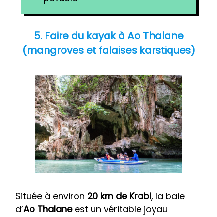
5. Faire du kayak à Ao Thalane
(mangroves et falaises karstiques)
Située à environ
20 km de Krabi
, la baie
d’
Ao Thalane
est un véritable joyau