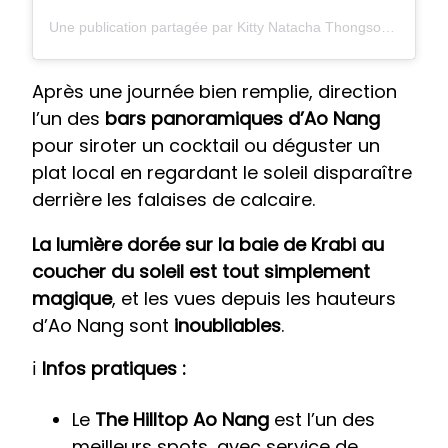
Une publication partagée par Kitty Natacha Thongsoy (@ktnatacha)
Après une journée bien remplie, direction
l’un des
bars panoramiques d’Ao Nang
pour siroter un cocktail ou déguster un
plat local en regardant le soleil disparaître
derrière les falaises de calcaire.
La
lumière dorée sur la baie de Krabi au
coucher du soleil est tout simplement
magique
, et les vues depuis les hauteurs
d’Ao Nang sont
inoubliables
.
ℹ️
Infos pratiques :
Le
The Hilltop Ao Nang
est l’un des
meilleurs spots, avec service de