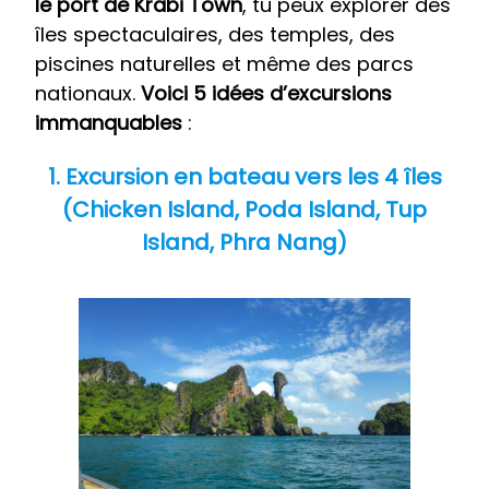
le port de Krabi Town
, tu peux explorer des
îles spectaculaires, des temples, des
piscines naturelles et même des parcs
nationaux.
Voici 5 idées d’excursions
immanquables
:
1. Excursion en bateau vers les 4 îles
(Chicken Island, Poda Island, Tup
Island, Phra Nang)